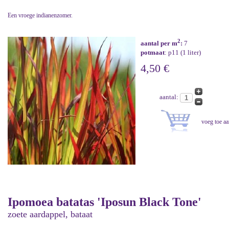
Een vroege indianenzomer.
2
aantal per m
:
7
potmaat
: p11 (1 liter)
4,50 €
aantal:
Ipomoea batatas 'Iposun Black Tone'
zoete aardappel, bataat