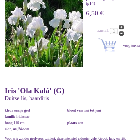
(p14)
6,50 €
aantal:
Iris 'Ola Kalá' (G)
Duitse lis, baardiris
kleur
oranje geel
bloeit van
mei
tot
juni
familie
Iridaceae
hoog
110 cm
plaats
zon
sier, snijbloem
Voor wie zonder geelvrees tuiniert, deze intensief eidooier gele. Groot, lang en rijk