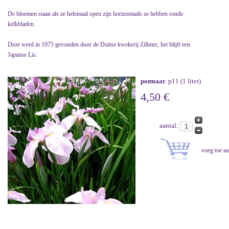
De bloemen staan als ze helemaal open zijn horizontaals ze hebben ronde
kelkbladen.
Deze werd in 1975 gevonden door de Duitse kwekerij Zillmer, het blijft een
Japanse Lis.
potmaat
: p11 (1 liter)
4,50 €
aantal: