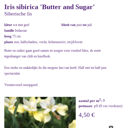
Iris sibirica 'Butter and Sugar'
Siberische lis
kleur
wit met geel
bloeit van
juni
tot
juli
familie
Iridaceae
hoog
75 cm
sier, snijbloem
plaats
zon, halfschaduw, vocht, lichtzuur
Boter en suiker gaan goed samen en zorgen voor voedsel bliss, de zoete
tegenhanger van chili en knoflook.
Een sterke en makkelijke lis die nergens last van heeft. Half mei tot half juni
spectaculair.
Verantwoord snoepgoed.
2
aantal per m
:
9
potmaat
: p9 (9 cm vierkant)
4,50 €