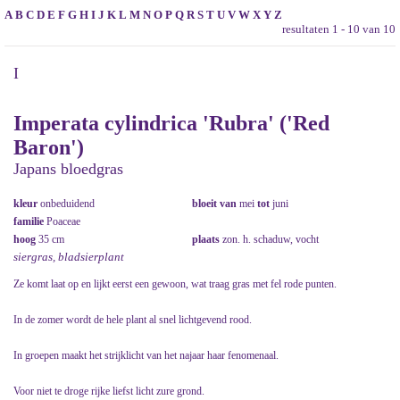
A
B
C
D
E
F
G
H
I
J
K
L
M
N
O
P
Q
R
S
T
U
V
W
X
Y
Z
resultaten 1 - 10 van 10
I
Imperata cylindrica 'Rubra' ('Red
Baron')
Japans bloedgras
kleur
onbeduidend
bloeit van
mei
tot
juni
familie
Poaceae
hoog
35 cm
plaats
zon. h. schaduw, vocht
siergras, bladsierplant
Ze komt laat op en lijkt eerst een gewoon, wat traag gras met fel rode punten.
In de zomer wordt de hele plant al snel lichtgevend rood.
In groepen maakt het strijklicht van het najaar haar fenomenaal.
Voor niet te droge rijke liefst licht zure grond.