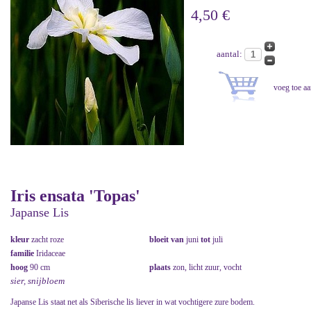
4,50 €
aantal:
Iris ensata 'Topas'
Japanse Lis
kleur
zacht roze
bloeit van
juni
tot
juli
familie
Iridaceae
hoog
90 cm
plaats
zon, licht zuur, vocht
sier, snijbloem
Japanse Lis staat net als Siberische lis liever in wat vochtigere zure bodem.