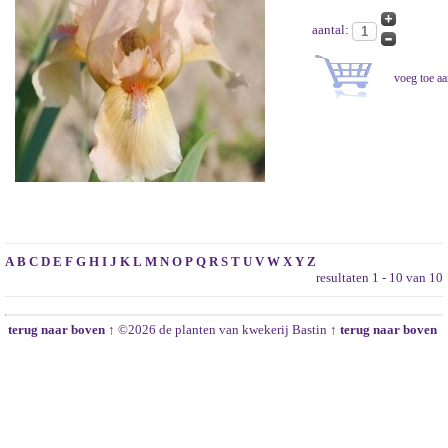
aantal:
A
B
C
D
E
F
G
H
I
J
K
L
M
N
O
P
Q
R
S
T
U
V
W
X
Y
Z
resultaten 1 - 10 van 10
terug naar boven ↑
©2026 de planten van kwekerij Bastin
↑ terug naar boven