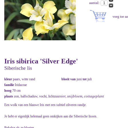
aantal:
Iris sibirica 'Silver Edge'
Siberische lis
kleur
paars, witte rand
bloeit van
juni
tot
juli
familie
Iridaceae
hoog
70 cm
sier, snijbloem, cottageplant
plaats
zon, halfschaduw, vocht, lichtzuur
Een wolk van een blauwe Iris met een subtiel zilveren randje.
Je hebt er eigenlijk helemaal geen omkijken aan die Siberische lissen.
Behalve als ze bloeien.