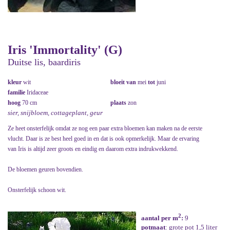
Iris 'Immortality' (G)
Duitse lis, baardiris
kleur
wit
bloeit van
mei
tot
juni
familie
Iridaceae
hoog
70 cm
plaats
zon
sier, snijbloem, cottageplant, geur
Ze heet onsterfelijk omdat ze nog een paar extra bloemen kan maken na de eerste
vlucht. Daar is ze best heel goed in en dat is ook opmerkelijk. Maar de ervaring
van Iris is altijd zeer groots en eindig en daarom extra indrukwekkend.
De bloemen geuren bovendien.
Onsterfelijk schoon wit.
2
aantal per m
:
9
potmaat
: grote pot 1,5 liter