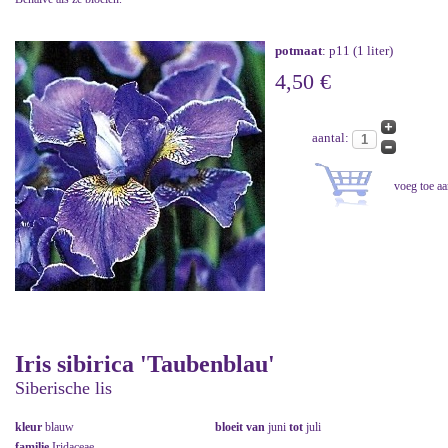
potmaat
: p11 (1 liter)
4,50 €
aantal:
Iris sibirica 'Taubenblau'
Siberische lis
kleur
blauw
bloeit van
juni
tot
juli
familie
Iridaceae