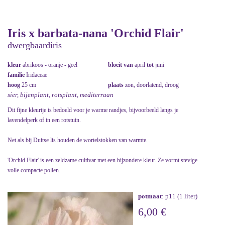
Iris x barbata-nana 'Orchid Flair'
dwergbaardiris
kleur
abrikoos - oranje - geel
bloeit van
april
tot
juni
familie
Iridaceae
hoog
25 cm
plaats
zon, doorlatend, droog
sier, bijenplant, rotsplant, mediterraan
Dit fijne kleurtje is bedoeld voor je warme randjes, bijvoorbeeld langs je
lavendelperk of in een rotstuin.
Net als bij Duitse lis houden de wortelstokken van warmte.
'Orchid Flair' is een zeldzame cultivar met een bijzondere kleur. Ze vormt stevige
volle compacte pollen.
potmaat
: p11 (1 liter)
6,00 €