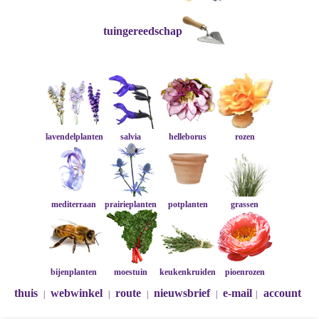
tuingereedschap
lavendelplanten
salvia
helleborus
rozen
mediterraan
prairieplanten
potplanten
grassen
bijenplanten
moestuin
keukenkruiden
pioenrozen
thuis
webwinkel
route
nieuwsbrief
e-mail
account
|
|
|
|
|