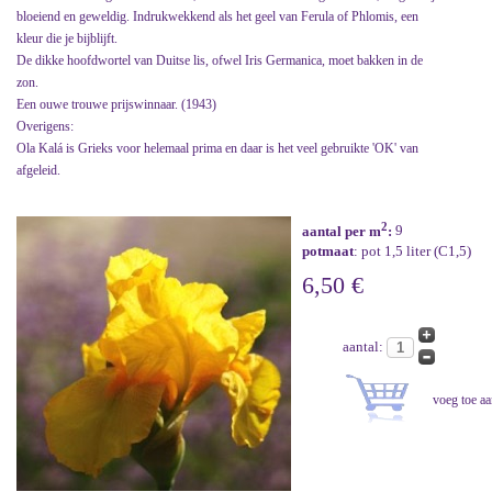
bloeiend en geweldig. Indrukwekkend als het geel van Ferula of Phlomis, een
kleur die je bijblijft.
De dikke hoofdwortel van Duitse lis, ofwel Iris Germanica, moet bakken in de
zon.
Een ouwe trouwe prijswinnaar. (1943)
Overigens:
Ola Kalá is Grieks voor helemaal prima en daar is het veel gebruikte 'OK' van
afgeleid.
2
aantal per m
:
9
potmaat
: pot 1,5 liter (C1,5)
6,50 €
aantal: