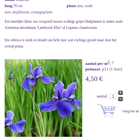
hoog
70 cm
plaats
zon, vocht
sier, snijbloem, cottageplant
Een heerlijke kleur om verspreid tussen wolkige grijze bladplanten te zetten zoals
Artemisia absinthium 'Lambrook Mist' of Lupinus chamissonis.
Iris sibirica is sterk en houdt van licht zure wat vochtige grond maar doet het
overal prima.
2
aantal per m
:
7
potmaat
: p11 (1 liter)
4,50 €
aantal: