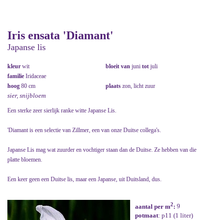
Iris ensata 'Diamant'
Japanse lis
kleur
wit
bloeit van
juni
tot
juli
familie
Iridaceae
hoog
80 cm
plaats
zon, licht zuur
sier, snijbloem
Een sterke zeer sierlijk ranke witte Japanse Lis.
'Diamant is een selectie van Zillmer, een van onze Duitse collega's.
Japanse Lis mag wat zuurder en vochtiger staan dan de Duitse. Ze hebben van die
platte bloemen.
Een keer geen een Duitse lis, maar een Japanse, uit Duitsland, dus.
2
aantal per m
:
9
potmaat
: p11 (1 liter)