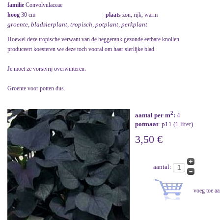
familie
Convolvulaceae
hoog
30 cm
plaats
zon, rijk, warm
groente, bladsierplant, tropisch, potplant, perkplant
Hoewel deze tropische verwant van de heggerank gezonde eetbare knollen
produceert koesteren we deze toch vooral om haar sierlijke blad.
Je moet ze vorstvrij overwinteren.
Groente voor potten dus.
2
aantal per m
:
4
potmaat
: p11 (1 liter)
3,50 €
aantal: